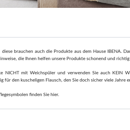
Otto Kern
s.Oliver
VITA
World´s Origins
Zeitgeist
nd diese brauchen auch die Produkte aus dem Hause IBENA. Dam
hinweise, die Ihnen helfen unsere Produkte schonend und richtig 
cke NICHT mit Weichspüler und verwenden Sie auch KEIN Was
ig für den kuscheligen Flausch, den Sie doch sicher viele Jahre 
legesymbolen finden Sie hier.