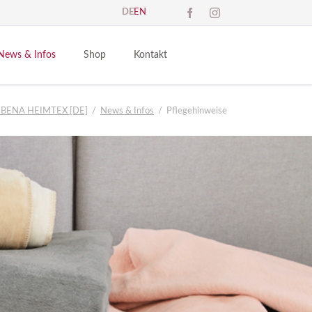
DE
EN
Navigation
überspringen
News & Infos
Shop
Kontakt
atalogdownload
Kontaktmöglichkeiten
Händler
IBENA HEIMTEX [DE]
News & Infos
Pflegehinweise
Anfahrt
Endverbraucher
AQ - Glossar
Impressum
ews & Termine
essen
resse
ownloads