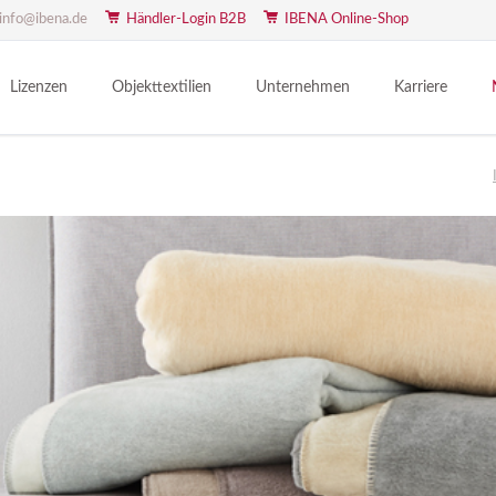
info@ibena.de
Händler-Login B2B
IBENA Online-Shop
Lizenzen
Objekttextilien
Unternehmen
Karriere
bugatti
Objekttextilien
Über uns
K
Bettfein
Logodecken
Philosophie
F
Haribo
Seit 1826
N
IBENA
Standorte
M
Kaisertuch
Das Team
P
Kuschelfein
Technische Textilien
D
LOOKS by Wolfgang Joop
Nachhaltigkeit
Mainzelmännchen
Heimtex Vertriebsgesellschaften
Meisterstück
Nici