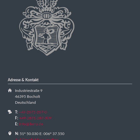
Adresse & Kontakt
Industriestraße 9
46395 Bocholt
Deutschland
T:
+49-2871-287-0
F:
+49-2871-287-309
E:
info@ibena.de
N:
51º 50.030 E: 006º 37.550
Auf Google Maps ansehen