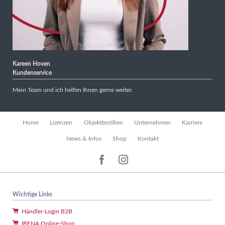
Kareen Hoven
Kundenservice
Mein Team und ich helfen Ihnen gerne weiter.
Navigation
Home
Lizenzen
Objekttextilien
Unternehmen
Karriere
überspringen
News & Infos
Shop
Kontakt
Wichtige Links
Händler-Login B2B
IBENA Online-Shop