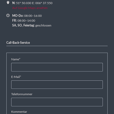
N:
51º 50.030 E: 006º 37.550
Auf Google Maps ansehen
MO-Do:
08:00–16:00
FR:
08:00–14:00
SA,
SO, Feiertag:
geschlossen
Call-Back-Service
Pflichtfeld
Name
*
Pflichtfeld
E-Mail
*
Telefonnummer
Kommentar