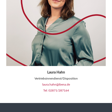
Laura Hahn
Vertriebsinnendienst/Disposition
laura.hahn@ibena.de
Tel: 02871/287164